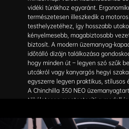
vidéki túrákhoz egyaránt. Ergonomiku
természetesen illeszkedik a motoros
testhelyzetéhez, így hosszabb utako
kényelmesebb, magabiztosabb vezet
biztosít. A modern üzemanyag-kapac
időtálló dizájn találkozása gondoskod
hogy minden út – legyen szó szűk be
utcákról vagy kanyargós hegyi szaka
egyszerre legyen praktikus, stílusos 
A Chinchilla 350 NEO üzemanyagtar
tökéletesen megtestesíti a modell íg
retro karakter, precíz mérnöki megol