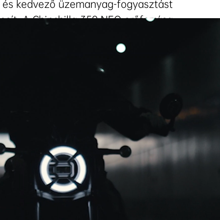
t és kedvező üzemanyag-fogyasztást
tosít. A Chinchilla 350 NEO erőforrása
lt, egyenletes és rezgésektől mentes
lményt nyújt – városban és hosszabb
utakon egyaránt.