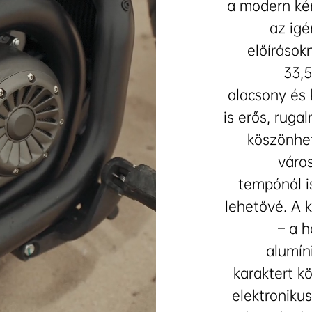
a modern kén
ökéletes választás azoknak, akik kompromissz
az ig
ó és élvezetes motorkerékpárt – legyen szó m
utcákról vagy hétvégi vidéki túrákról.
előírások
33,5
alacsony és
is erős, rug
köszönhet
váro
tempónál i
lehetővé. A 
– a h
alumín
karaktert k
z
elektronik