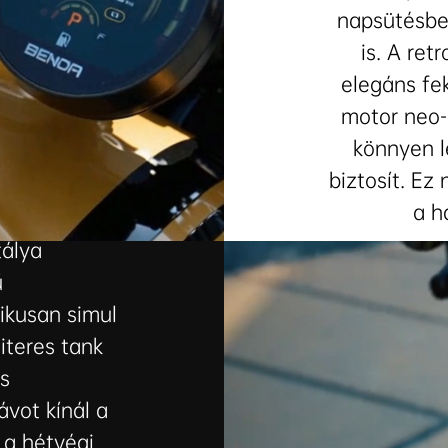
napsütésbe
is. A ret
elegáns fe
motor neo-
könnyen 
biztosít. Ez
alálkozik
a h
tálya
ű
ikusan simul
iteres tank
s
ávot kínál a
 a hétvégi