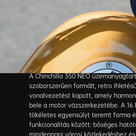
Ahol a stílus nagy hatótávval t
A Chinchilla 350 NEO üzemanyagtar
szoborszerűen formált, retro ihletés
vonalvezetést kapott, amely harmon
bele a motor vázszerkezetébe. A 16 l
tökéletes egyensúlyt teremt forma é
funkcionalitás között: bőséges hatót
mindennapi városi közlekedéshez és