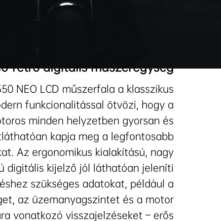
o-retro digitális műszeregység
 350 NEO LCD műszerfala a klasszikus
odern funkcionalitással ötvözi, hogy a
toros minden helyzetben gyorsan és
tláthatóan kapja meg a legfontosabb
at. Az ergonomikus kialakítású, nagy
 digitális kijelző jól láthatóan jeleníti
éshez szükséges adatokat, például a
et, az üzemanyagszintet és a motor
ára vonatkozó visszajelzéseket – erős