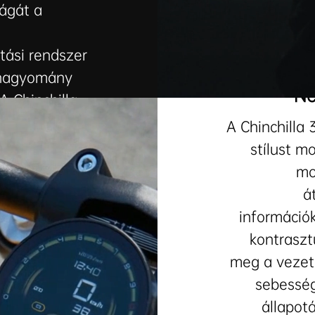
ságát a
tási rendszer
 hagyomány
Ne
 A Chinchilla
s, karakteres
A Chinchilla
stílust m
mo
á
információk
kontrasztú
meg a vezet
sebesség
állapot