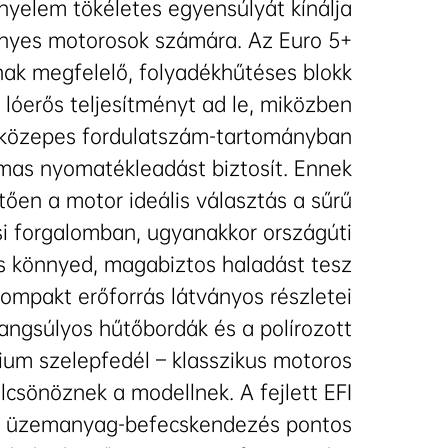
yelem tökéletes egyensúlyát kínálja
umok nélkül keresnek
ényes motorosok számára. Az Euro 5+
acskaköves belvárosi
nak megfelelő, folyadékhűtéses blokk
 lóerős teljesítményt ad le, miközben
 közepes fordulatszám-tartományban
almas nyomatékleadást biztosít. Ennek
ően a motor ideális választás a sűrű
si forgalomban, ugyanakkor országúti
s könnyed, magabiztos haladást tesz
kompakt erőforrás látványos részletei
angsúlyos hűtőbordák és a polírozott
ium szelepfedél – klasszikus motoros
ölcsönöznek a modellnek. A fejlett EFI
us üzemanyag-befecskendezés pontos