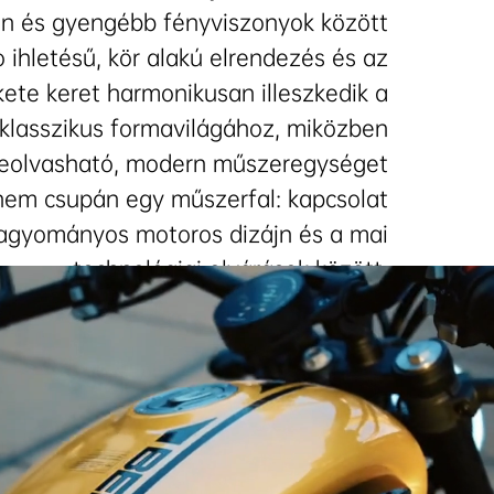
n és gyengébb fényviszonyok között
ro ihletésű, kör alakú elrendezés és az
kete keret harmonikusan illeszkedik a
klasszikus formavilágához, miközben
leolvasható, modern műszeregységet
 nem csupán egy műszerfal: kapcsolat
agyományos motoros dizájn és a mai
technológiai elvárások között.