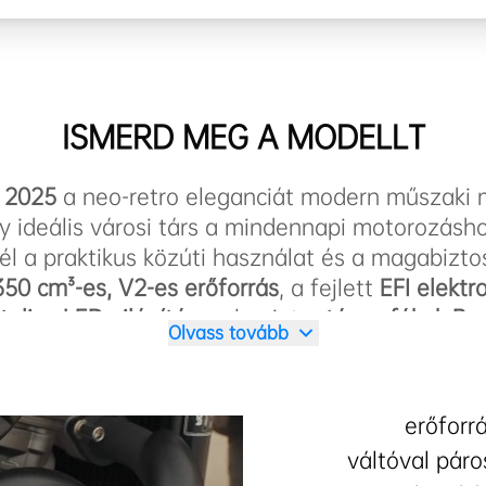
ISMERD MEG A MODELLT
O 2025
a neo-retro eleganciát modern műszaki 
gy ideális városi társ a mindennapi motorozásho
l a praktikus közúti használat és a magabizto
350 cm³-es, V2-es erőforrás
, a fejlett
EFI elekt
Európai ha
teljes LED világítás
, valamint a
tárcsafékek Bo
Olvass tovább
oskodnak a dinamikus és biztonságos városi kö
etkész tömeg
és az alacsony,
690 mm-es ülés
A 
tosít szűk utcákban és városi forgalomban, mik
erőforr
stabil, magabiztos motorozási élményt nyújt.
váltóval páro
sával, időtálló formavilágával és valódi moto