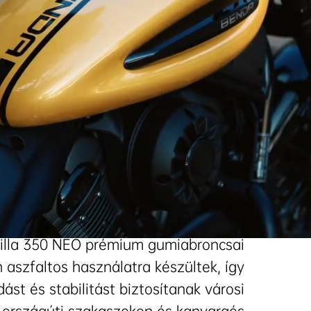
ra hangolt biztonsági rendszer
illa 350 NEO prémium gumiabroncsai
n aszfaltos használatra készültek, így
dást és stabilitást biztosítanak városi