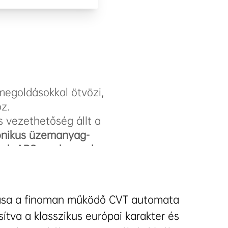
megoldásokkal ötvözi,
z.
s vezethetőség állt a
ronikus üzemanyag-
ngolású teljesítmény, könnyed
sch ABS rendszerrel
CVT váltóval
zlekedésről.
magasság
könnyű
Chinchilla 350 NEO 350 cm³-es, V2-es
özben országúton is
ása a finoman működő CVT automata
sítva a klasszikus európai karakter és
ros karakterével a