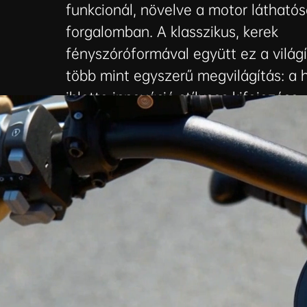
funkcionál, növelve a motor látható
forgalomban. A klasszikus, kerek
fényszóróformával együtt ez a világí
több mint egyszerű megvilágítás: a
ihlette innováció stílusos kifejezése.
350 NEO így minden úton biztonságo
és magabiztos társ marad.