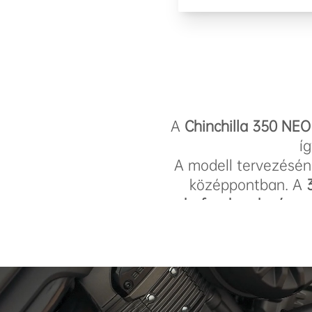
A
Chinchilla 350 NE
í
A modell tervezéséné
középpontban. A
befecskendezés
, a
együtt gond
A
195 kg-os men
kezelhetőséget biz
Kedvező fogyasztá