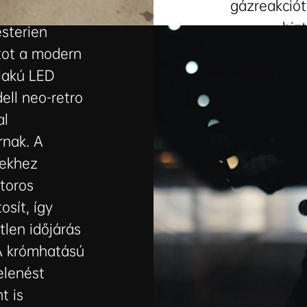
gázreakció
biz
sterien
kifinomu
tot a modern
vezetési é
alakú LED
ell neo-retro
al
rnak. A
yekhez
ktoros
osít, így
len időjárás
 A krómhatású
elenést
t is