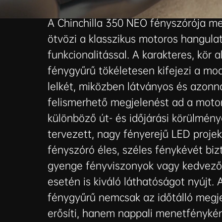
megvilágítással
A Chinchilla 350 NEO fényszórója me
ötvözi a klasszikus motoros hangula
funkcionalitással. A karakteres, kör 
fénygyűrű tökéletesen kifejezi a mod
lelkét, miközben látványos és azonn
felismerhető megjelenést ad a moto
különböző út- és időjárási körülmén
tervezett, nagy fényerejű LED proje
fényszóró éles, széles fénykévét bizt
gyenge fényviszonyok vagy kedvezőt
esetén is kiváló láthatóságot nyújt.
fénygyűrű nemcsak az időtálló megj
erősíti, hanem nappali menetfénykén