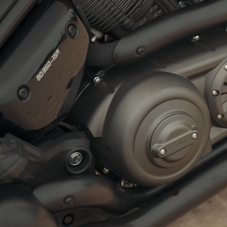
Chinchilla 350 NEO
t
stílusos, megbízhat
Neo-retro LED fénygyűrű precí