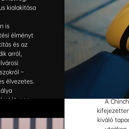
s kialakítása
n is
ési élményt
itás és az
ik arról,
lvárosi
szokról –
és élvezetes.
Közút
tálya
éretét: neo-
A Chinch
dásokkal.
kifejezette
kiváló tapa