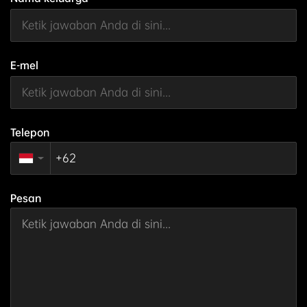
E-mel
Telepon
▼
Pesan