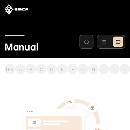
MODEL
Manual
0-9
A
B
C
D
E
F
G
H
I
J
K