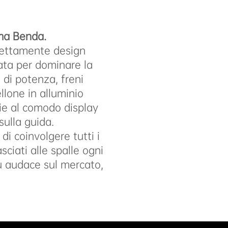
mma Benda.
fettamente design
ata per dominare la
 di potenza, freni
llone in alluminio
e al comodo display
sulla guida.
i coinvolgere tutti i
sciati alle spalle ogni
iù audace sul mercato,