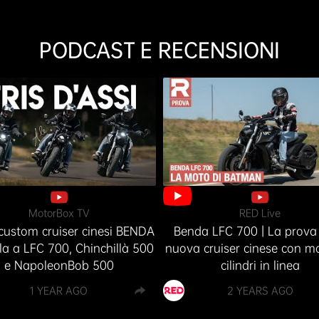
PODCAST E RECENSIONI
MotorBox TV
RED Live
custom cruiser cinesi BENDA
Benda LFC 700 | La prova 
ella a LFC 700, Chinchillà 500
nuova cruiser cinese con m
e NapoleonBob 500
cilindri in linea
1 YEAR AGO
2 YEARS AGO