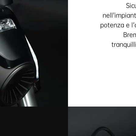
Sic
nell'impian
potenza e l'a
Brem
tranquill