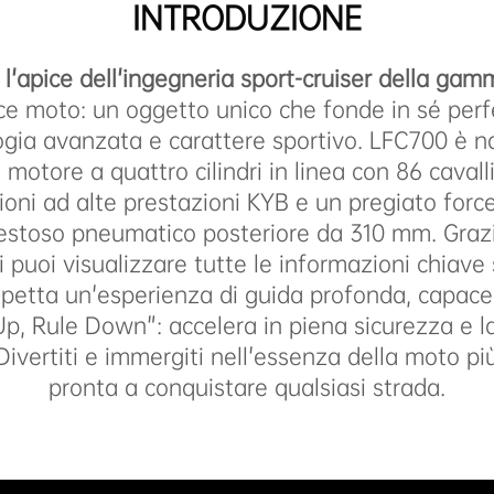
INTRODUZIONE
l'apice dell'ingegneria sport-cruiser della ga
ice moto: un oggetto unico che fonde in sé per
ogia avanzata e carattere sportivo. LFC700 è n
 motore a quattro cilindri in linea con 86 cavalli
ni ad alte prestazioni KYB e un pregiato force
stoso pneumatico posteriore da 310 mm. Grazi
i puoi visualizzare tutte le informazioni chiave 
spetta un'esperienza di guida profonda, capace d
Up, Rule Down": accelera in piena sicurezza e la
Divertiti e immergiti nell'essenza della moto p
pronta a conquistare qualsiasi strada.