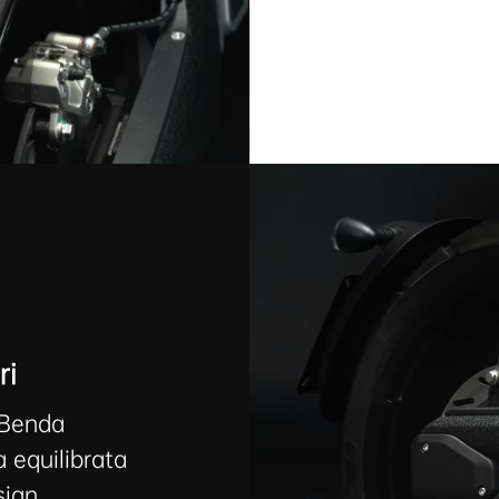
ri
, Benda
 equilibrata
sign