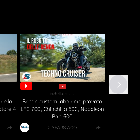
inSella moto
InMo
della
Benda custom: abbiamo provato
Prova BENDA
otore 4
LFC 700, Chinchilla 500, Napoleon
Bob 500
2
2 YEARS AGO