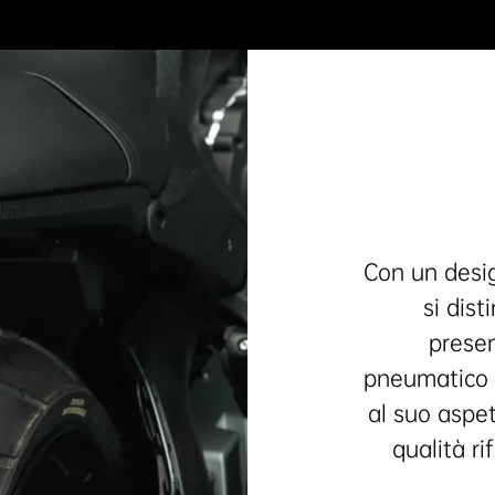
Con un desig
si dist
presen
pneumatico 
al suo aspet
qualità r