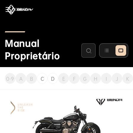
MODELOS
Manual
Proprietário
0-9
A
B
C
D
E
F
G
H
I
J
K